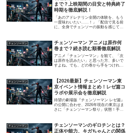
気フィギュアシリーズ「ね...
まで？上映期間の目安と特典終了
時期を徹底解説！
「あのアドレナリン全開の体験を、もう
一度味わいたい……！」「配信で見る前
に、全身でチェンソーの振動を感じてお
きたい！」劇場版『チェンソーマン レゼ
篇』が公開され、日本中を震撼させてか
ら数ヶ月。特に、座席が激しく揺れ、水
チェンソーマン アニメは原作何
チェンソーマン
しぶきが飛び、爆発の衝...
巻まで？続き読む順番徹底解説
アニメ「チェンソーマン」を観て、「次
は原作を読みたい」と思った方、多いで
すよね。でも、どの巻から手をつければ
いいのか迷ってしまう人も多いはずで
す。今回はアニメと原作漫画の関係性を
わかりやすく整理し、読むべき順番まで
【2026最新】チェンソーマン東
チェンソーマン
徹底解説します。アニメを見...
京イベント情報まとめ！レゼ篇コ
ラボや展示会を徹底解説
待望の劇場版『チェンソーマン レゼ篇』
の公開に合わせ、2026年現在の東京はま
さに「チェンソーマン祭り」状態！手に
汗握るあの衝撃を映画館で味わった後、
その余韻に浸りながら聖地巡礼やコラボ
イベントを楽しみたいというファンの方
チェンソーマンのギロチンとは？
チェンソーマン
も多いのではないで...
正体や能力、キガちゃんとの関係