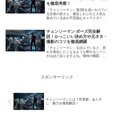
を徹底考察！
『チェンソーマン』第2部を追いかけてい
る読者の皆さん、最近じわじわと人気を
集めているあの不思議なキャラクター、
気になりませんか？そう、飢餓の悪魔
（キガちゃん）の傍らにちょこんと佇
む、断頭台の姿をした悪魔「ギロチン」
チェンソーマン ポーズ完全解
チェンソーマン
です。ファンの間では「ギロ...
説！かっこいい決め方や元ネタ・
撮影のコツを徹底網羅
「チェンソーマン」を読んでいると、思
わず真似したくなるような痺れるシーン
が山ほどありますよね。独特の構図、キ
ャラクターの狂気、そして静寂の中に宿
る美しさ。SNSやコスプレ、イラストの
参考として「あのポーズを再現した
い！」と思っている方も多い...
スポンサーリンク
チェンソーマンとは？世界観・あらす
じ・魅力を徹底解説！