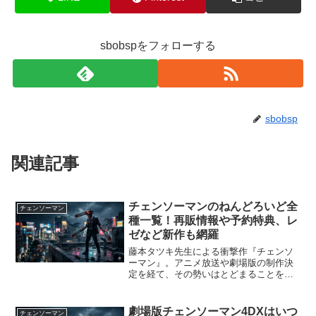
sbobspをフォローする
sbobsp
関連記事
チェンソーマンのねんどろいど全
チェンソーマン
種一覧！再販情報や予約特典、レ
ゼなど新作も網羅
藤本タツキ先生による衝撃作『チェンソ
ーマン』。アニメ放送や劇場版の制作決
定を経て、その勢いはとどまることを知
りません。作品の熱狂とともに、ファン
の間で熾烈な争奪戦が繰り広げられてい
るのが、グッドスマイルカンパニーの人
劇場版チェンソーマン4DXはいつ
チェンソーマン