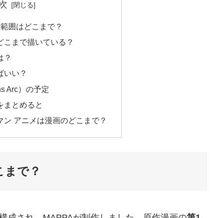
次
の範囲はどこまで？
どこまで描いている？
は？
ばいい？
ns Arc）の予定
をまとめると
マン アニメは漫画のどこまで？
こまで？
構成され、MAPPAが制作しました。原作漫画の
第1