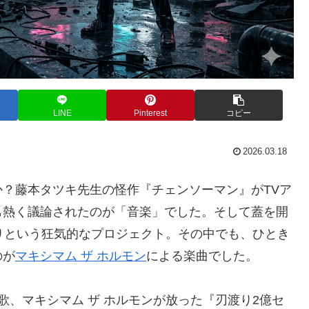
LINE
Pinterest
コピー
2026.03.18
？藤本タツキ先生の怪作『チェンソーマン』がTVア
も熱く議論されたのが「音楽」でした。そして蓋を開
りという狂気的なプロジェクト。その中でも、ひとき
のが
マキシマム ザ ホルモン
による楽曲でした。
歌、マキシマム ザ ホルモンが放った『刃渡り2億セ