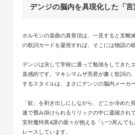
デンジの脳内を具現化した「言
ホルモンの楽曲の真骨頂は、一見すると支離
の歌詞カードを凝視すれば、そこには物語の
デンジは決して学校に通って勉強をしてきた
直感的です。マキシマムザ亮君が書く歌詞の
するスタイルは、まさにデンジの脳内メーカ
「欲」を剥き出しにしながら、どこか冷めた
速で畳み掛けられるリリックの中に凝縮され
安対魔特異4課の面々が抱える「いつ死んで
レースしています。