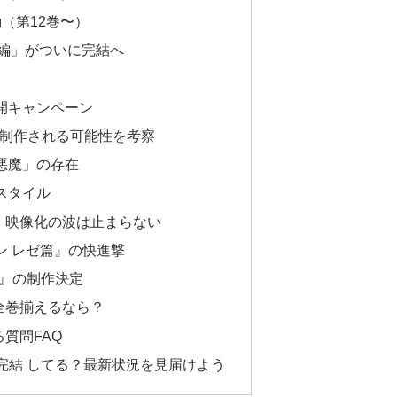
（第12巻〜）
園編」がついに完結へ
開キャンペーン
が制作される可能性を考察
悪魔」の存在
スタイル
：映像化の波は止まらない
ン レゼ篇』の快進撃
篇』の制作決定
全巻揃えるなら？
質問FAQ
完結 してる？最新状況を見届けよう