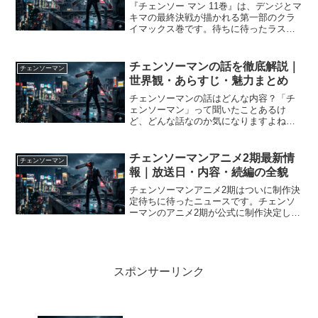
『チェンソー マン 11巻』は、デンジとマ
キマの最終決戦が描かれる第一部のクラ
イマックス巻です。待ちに待ったラスト
シーン、そして登場キャラクターたちの
心境の変化や成長が存分に描かれてお
り、読者の心に深く刺さる展開となって
チェンソーマンの話を徹底解説｜
チェンソーマン
います。今回は、この...
世界観・あらすじ・魅力まとめ
チェンソーマンの話はどんな内容？「チ
ェンソーマン」って聞いたことあるけ
ど、どんな話なのか気になりますよね。
ざっくり言うと、日本の漫画家・藤本タ
ツキさんが描く、ダークファンタジー系
の漫画です。アクションやホラーだけで
チェンソーマンアニメ2期最新情
チェンソーマン
なく、ブラックユーモアや人...
報｜放送日・内容・続編の全貌
チェンソーマンアニメ2期はついに制作決
定待ちに待ったニュースです。チェンソ
ーマンのアニメ2期が公式に制作決定しま
した。ファンの間では「やっとか！」と
いう声と同時に、「いつ放送なのか？」
という疑問も飛び交っています。1期の熱
狂的な人気を受けて...
スポンサーリンク