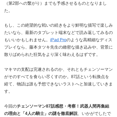
（第2部への繋がり）までも予感させるものとなりまし
た。
もし、この絶望的な戦いの続きをより鮮明な描写で楽しみ
たいなら、最新のタブレット端末などで読み返してみるの
もいいかもしれません。
iPad Pro
のような高精細なディス
プレイなら、藤本タツキ先生の緻密な描き込みや、背景に
散りばめられた狂気をより深く味わえるはずです。
マキマの支配は完遂されるのか、それともチェンソーマン
がそのすべてを食らい尽くすのか。87話という転換点を
経て、物語は誰も予想できないラストへと加速していきま
す。
今回の
チェンソーマン87話感想・考察！武器人間再集結
の理由と「4人の騎士」の謎を徹底解説
、いかがでしたで