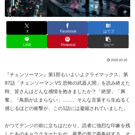
X
Facebook
はてブ
LINE
Pinterest
コピー
2026.03.20
『チェンソーマン』第1部もいよいよクライマックス。第
87話「チェンソーマン VS 恐怖の武器人間」を読み終えた
時、皆さんはどんな感情を抱きましたか？「絶望」「興
奮」「鳥肌が止まらない」……。そんな言葉すら生ぬるく
感じるほどの衝撃が、この1話には凝縮されていました。
かつてデンジの前に立ちはだかり、読者に強烈な印象を残
したあのキャラクターたちが、最悪の形で再集結する。そ