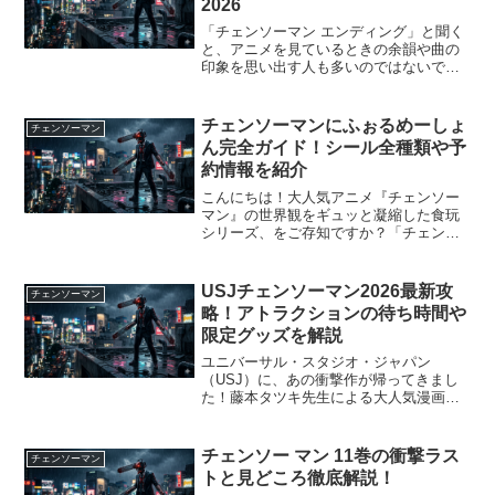
2026
「チェンソーマン エンディング」と聞く
と、アニメを見ているときの余韻や曲の
印象を思い出す人も多いのではないでし
ょうか。『チェンソーマン』のアニメは
全12話で構成され、エンディング曲
（ED）が話ごとに変わる、いわゆる「週
チェンソーマンにふぉるめーしょ
チェンソーマン
替わりED」方式を採用...
ん完全ガイド！シール全種類や予
約情報を紹介
こんにちは！大人気アニメ『チェンソー
マン』の世界観をギュッと凝縮した食玩
シリーズ、をご存知ですか？「チェンソ
ーマンのグッズを集めたいけど、どれか
ら手をつければいいかわからない」「シ
ールの種類が多すぎて全貌が掴めない」
USJチェンソーマン2026最新攻
チェンソーマン
そんな悩みを持つファンの...
略！アトラクションの待ち時間や
限定グッズを解説
ユニバーサル・スタジオ・ジャパン
（USJ）に、あの衝撃作が帰ってきまし
た！藤本タツキ先生による大人気漫画
『チェンソーマン』とのコラボレーショ
ン。2024年の初登場から爆発的な人気を
博し、2026年の今、さらなる進化を遂げ
チェンソー マン 11巻の衝撃ラス
チェンソーマン
てパークを席巻してい...
トと見どころ徹底解説！